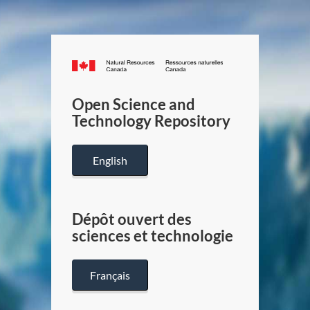
Canada.ca
/
Gouverneme
Open Science and
du
Technology Repository
Canada
English
Dépôt ouvert des
sciences et technologie
Français