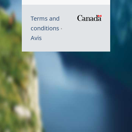
Terms and
/
conditions
Symbole
Avis
du
gouvernem
du
Canada