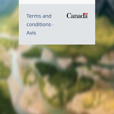
Terms and
/
conditions
Symbole
Avis
du
gouvernem
du
Canada