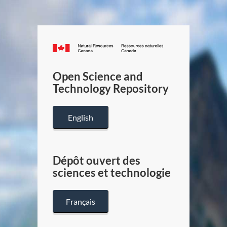
Canada.ca
/
Gouverneme
Open Science and
du
Technology Repository
Canada
English
Dépôt ouvert des
sciences et technologie
Français