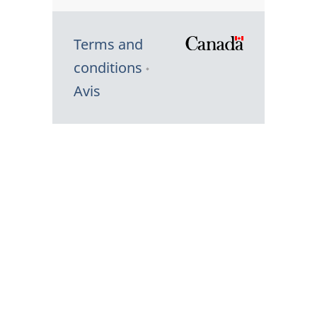
Terms and
/
conditions
Symbole
Avis
du
gouvernem
du
Canada