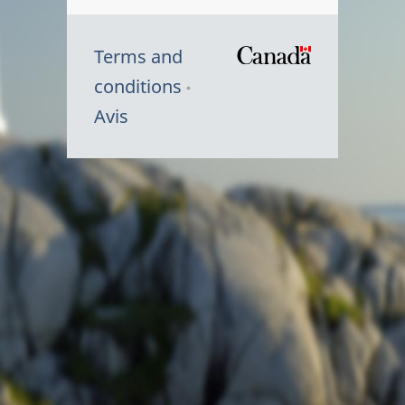
Terms and
/
conditions
Symbole
Avis
du
gouvernem
du
Canada