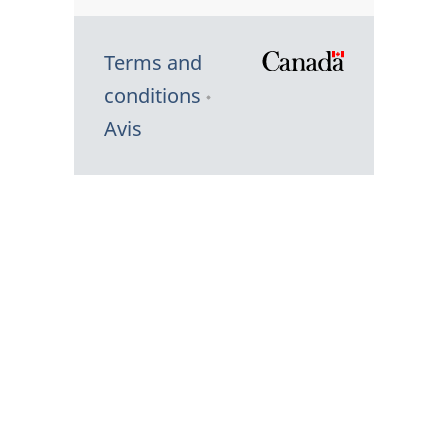
Terms and
/
conditions
Symbole
Avis
du
gouvernem
du
Canada