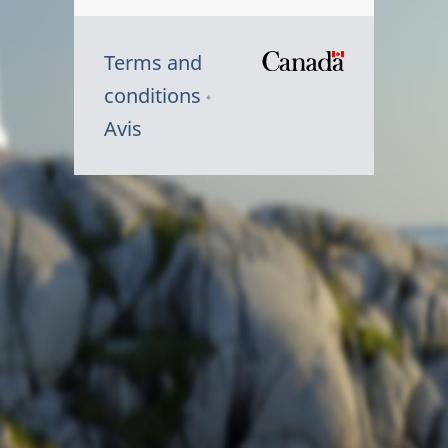
Terms and
/
conditions
Symbole
Avis
du
gouvernem
du
Canada