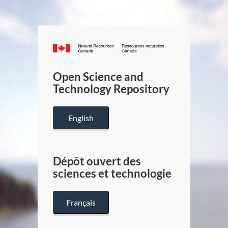
Canada.ca
/
Gouverneme
Open Science and
du
Technology Repository
Canada
English
Dépôt ouvert des
sciences et technologie
Français