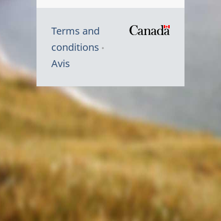
Terms and
/
conditions
Symbole
Avis
du
gouvernem
du
Canada