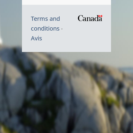
Terms and
/
conditions
Symbole
Avis
du
gouvernem
du
Canada