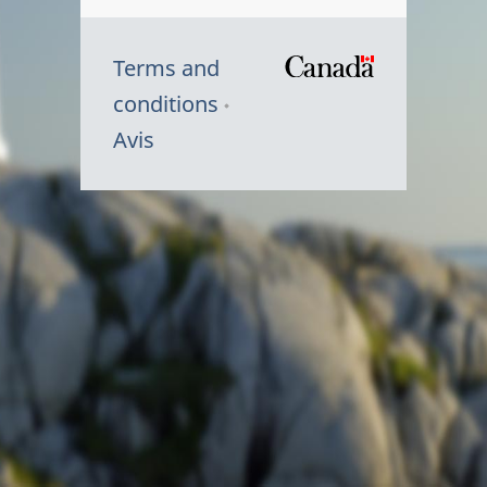
Terms and
/
conditions
Symbole
Avis
du
gouvernem
du
Canada