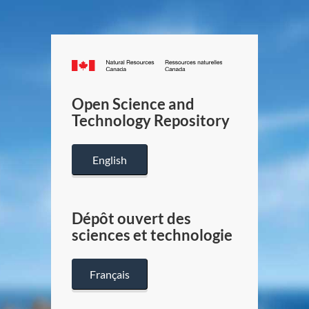
Canada.ca
/
Gouverneme
Open Science and
du
Technology Repository
Canada
English
Dépôt ouvert des
sciences et technologie
Français