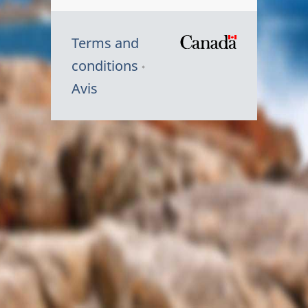
Terms and
/
conditions
Symbole
Avis
du
gouvernem
du
Canada