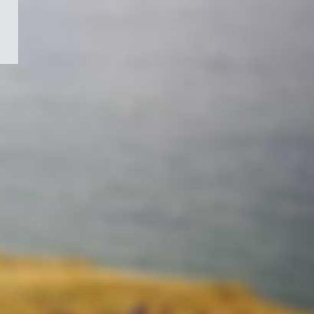
/
Symbole
du
gouvernement
du
Canada