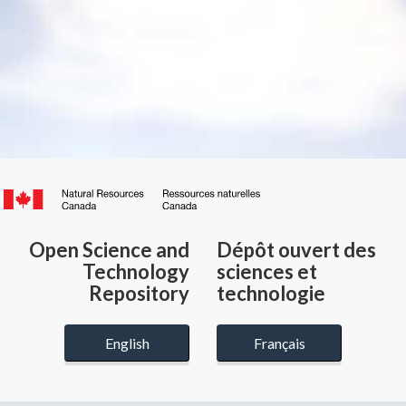
Canada.ca
/
Gouvernement
Open Science and
Dépôt ouvert des
du
Technology
sciences et
Canada
Repository
technologie
English
Français