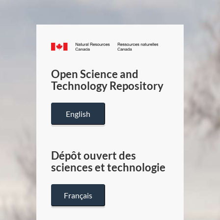
Canada.ca
/
Gouverneme
Open Science and
du
Technology Repository
Canada
English
Dépôt ouvert des
sciences et technologie
Français