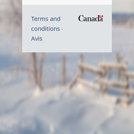
Terms and
/
conditions
Symbole
Avis
du
gouvernem
du
Canada