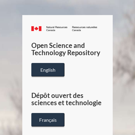
Canada.ca
/
Gouverneme
Open Science and
du
Technology Repository
Canada
English
Dépôt ouvert des
sciences et technologie
Français