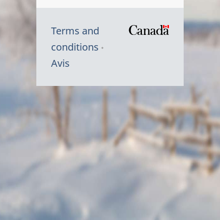
Terms and
/
conditions
Symbole
Avis
du
gouvernem
du
Canada