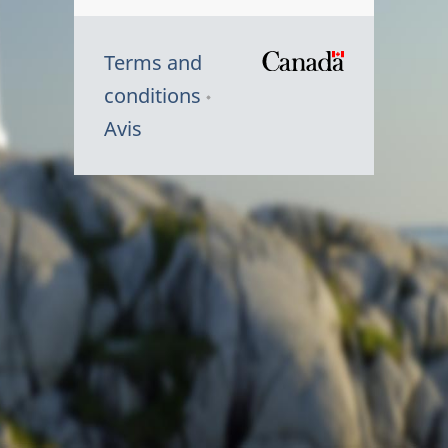
Terms and
/
conditions
Symbole
Avis
du
gouvernem
du
Canada