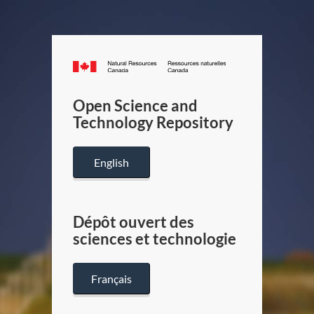
Canada.ca
/
Gouverneme
Open Science and
du
Technology Repository
Canada
English
Dépôt ouvert des
sciences et technologie
Français