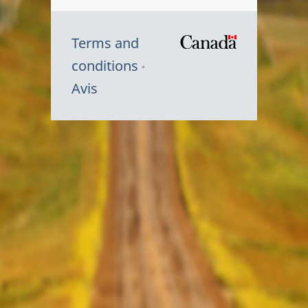
Terms and
/
conditions
Symbole
Avis
du
gouvernem
du
Canada