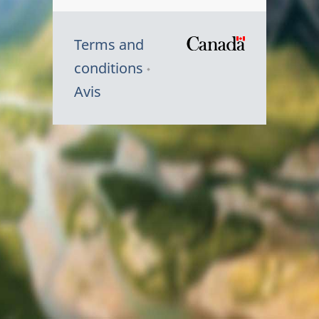
Terms and
/
conditions
Symbole
Avis
du
gouvernem
du
Canada