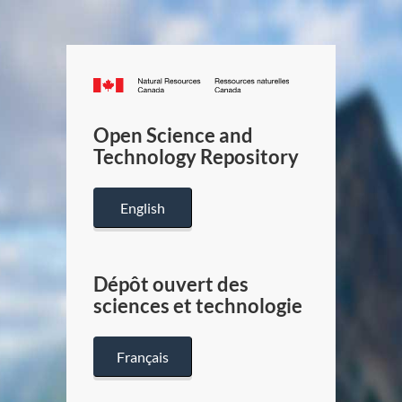
Canada.ca
/
Gouverneme
Open Science and
du
Technology Repository
Canada
English
Dépôt ouvert des
sciences et technologie
Français