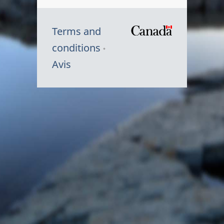
Terms and
/
conditions
Symbole
Avis
du
gouvernem
du
Canada