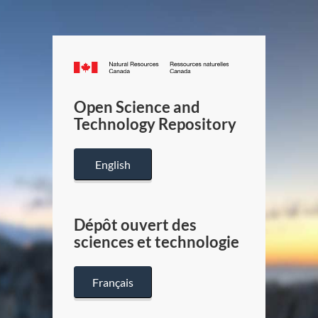
Canada.ca
/
Gouverneme
Open Science and
du
Technology Repository
Canada
English
Dépôt ouvert des
sciences et technologie
Français