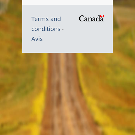
Terms and
/
conditions
Symbole
Avis
du
gouvernem
du
Canada