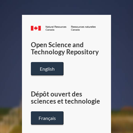
Canada.ca
/
Gouverneme
Open Science and
du
Technology Repository
Canada
English
Dépôt ouvert des
sciences et technologie
Français