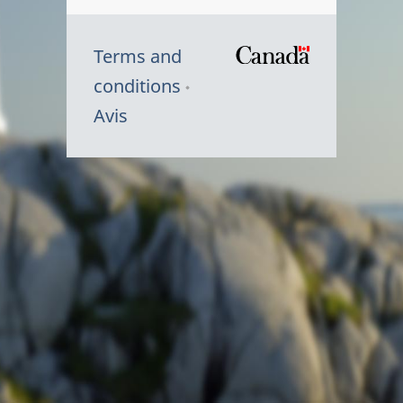
Terms and
/
conditions
Symbole
Avis
du
gouvernem
du
Canada