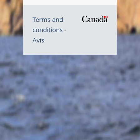
Terms and
/
conditions
Symbole
Avis
du
gouvernem
du
Canada