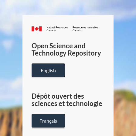
Canada.ca
/
Gouverneme
Open Science and
du
Technology Repository
Canada
English
Dépôt ouvert des
sciences et technologie
Français