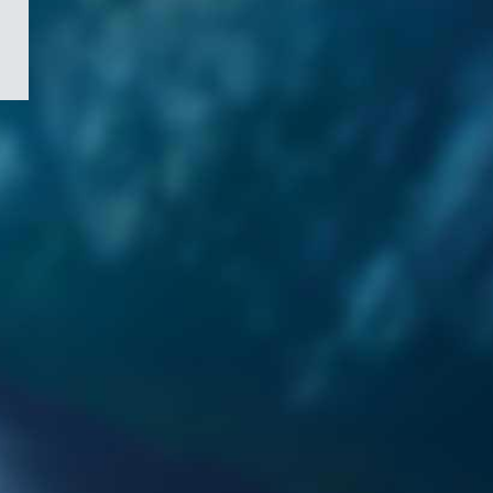
/
Symbole
du
gouvernement
du
Canada