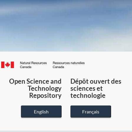
Canada.ca
/
Gouvernement
Open Science and
Dépôt ouvert des
du
Technology
sciences et
Canada
Repository
technologie
English
Français