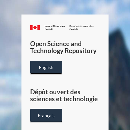
Canada.ca
/
Gouverneme
Open Science and
du
Technology Repository
Canada
English
Dépôt ouvert des
sciences et technologie
Français