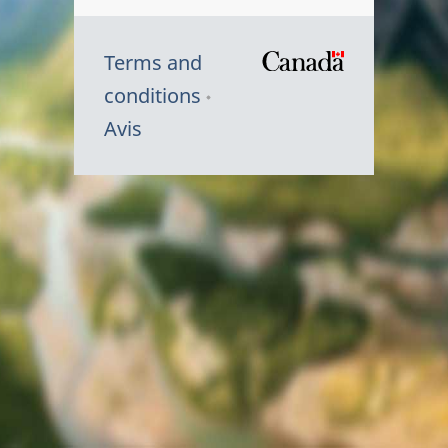
Terms and
/
conditions
Symbole
Avis
du
gouvernem
du
Canada