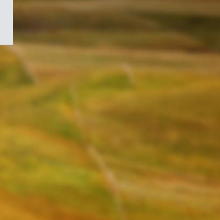
/
Symbole
du
gouvernement
du
Canada