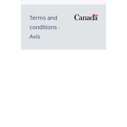
Terms and
/
conditions
Symbole
Avis
du
gouvernem
du
Canada