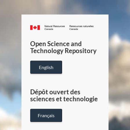
Canada.ca
/
Gouverneme
Open Science and
du
Technology Repository
Canada
English
Dépôt ouvert des
sciences et technologie
Français