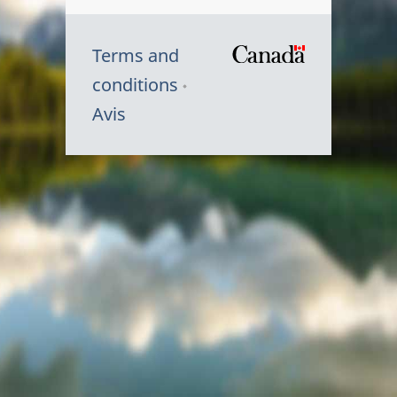
Terms and
/
conditions
Symbole
Avis
du
gouvernem
du
Canada