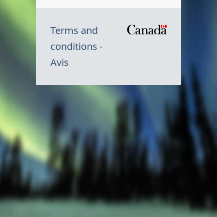
Terms and
/
conditions
Symbole
Avis
du
gouvernem
du
Canada