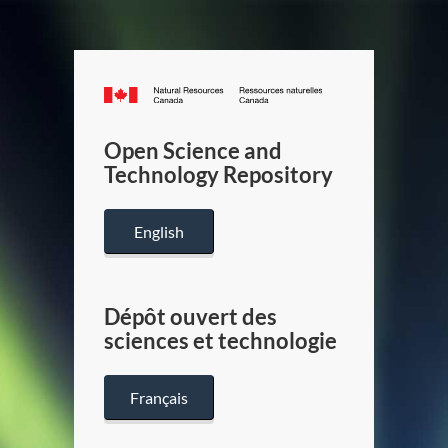
Canada.ca
/
Gouverneme
Open Science and
du
Technology Repository
Canada
English
Dépôt ouvert des
sciences et technologie
Français