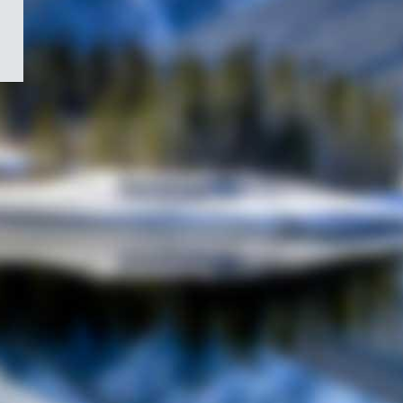
/
Symbole
du
gouvernement
du
Canada