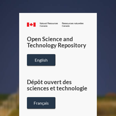
Canada.ca
/
Gouverneme
Open Science and
du
Technology Repository
Canada
English
Dépôt ouvert des
sciences et technologie
Français