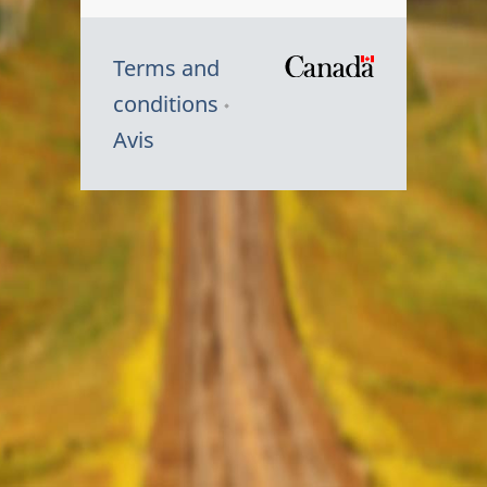
Terms and
/
conditions
Symbole
Avis
du
gouvernem
du
Canada