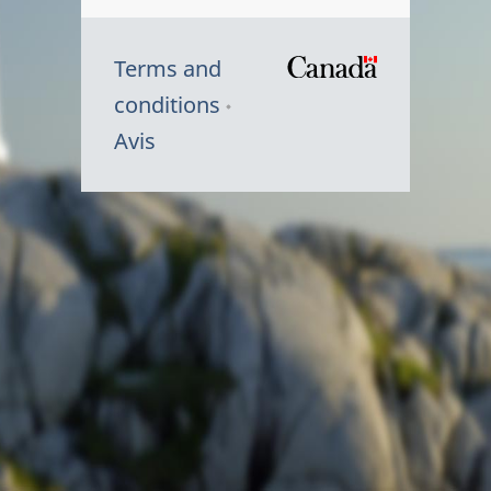
Terms and
/
conditions
Symbole
Avis
du
gouvernem
du
Canada