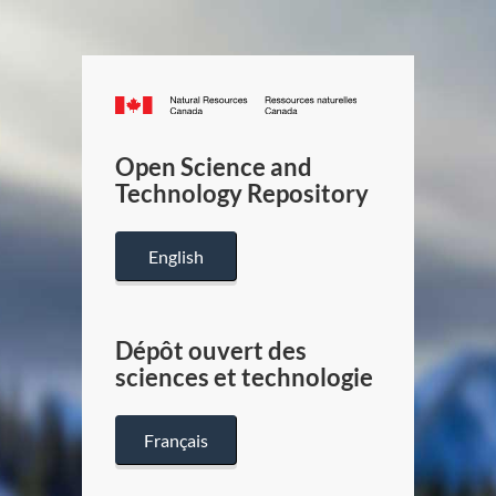
Canada.ca
/
Gouverneme
Open Science and
du
Technology Repository
Canada
English
Dépôt ouvert des
sciences et technologie
Français