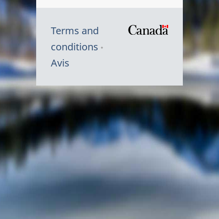
Terms and
/
conditions
Symbole
Avis
du
gouvernem
du
Canada