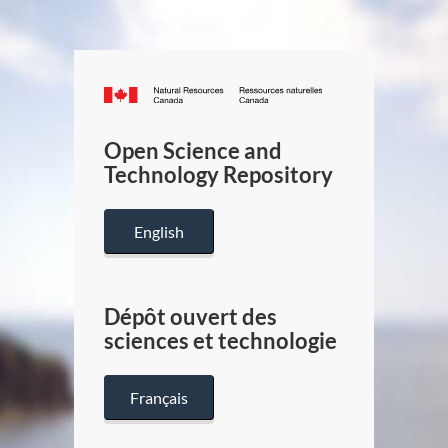
Canada.ca
/
Gouverneme
Open Science and
du
Technology Repository
Canada
English
Dépôt ouvert des
sciences et technologie
Français