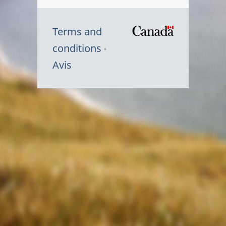
Terms and
/
conditions
Symbole
Avis
du
gouvernem
du
Canada