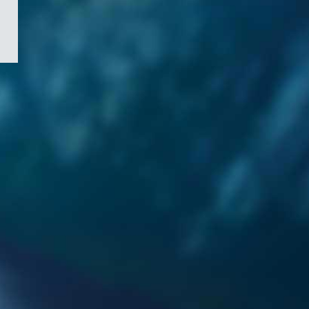
/
Symbole
du
gouvernement
du
Canada