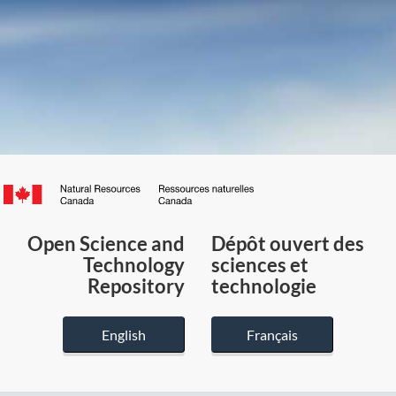
Canada.ca
/
Gouvernement
Open Science and
Dépôt ouvert des
du
Technology
sciences et
Canada
Repository
technologie
English
Français