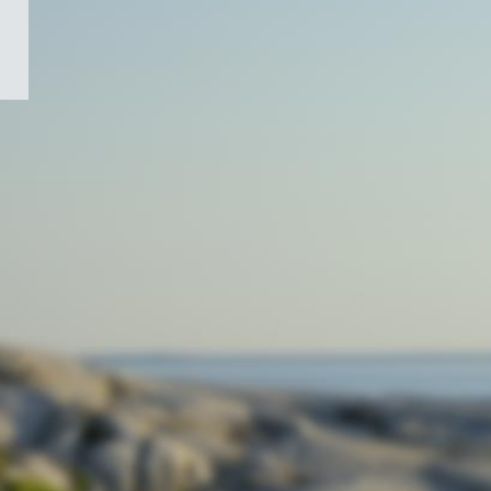
/
Symbole
du
gouvernement
du
Canada