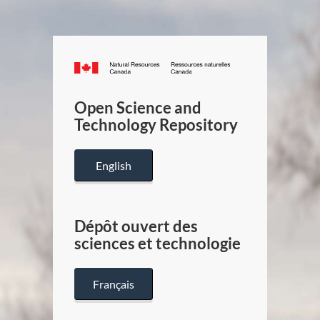
Canada.ca
/
Gouverneme
Open Science and
du
Technology Repository
Canada
English
Dépôt ouvert des
sciences et technologie
Français