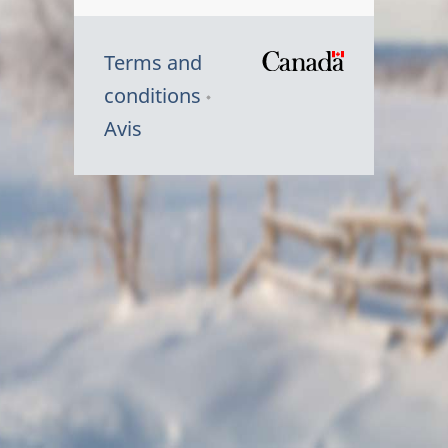
Terms and
/
conditions
Symbole
Avis
du
gouvernem
du
Canada