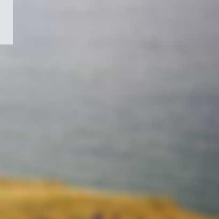
/
Symbole
du
gouvernement
du
Canada