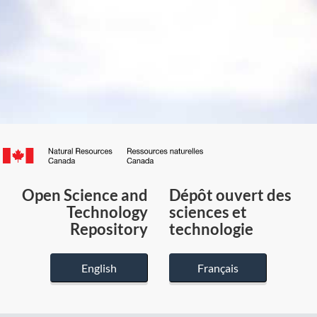
Canada.ca
/
Gouvernement
Open Science and
Dépôt ouvert des
du
Technology
sciences et
Canada
Repository
technologie
English
Français