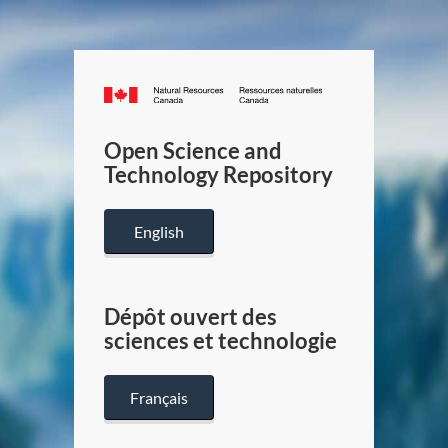
Canada.ca
/
Gouverneme
Open Science and
du
Technology Repository
Canada
English
Dépôt ouvert des
sciences et technologie
Français