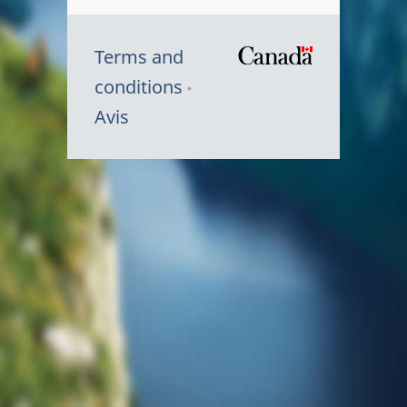
Terms and
/
conditions
Symbole
Avis
du
gouvernem
du
Canada