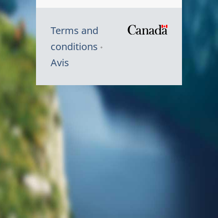
Terms and
/
conditions
Symbole
Avis
du
gouvernem
du
Canada