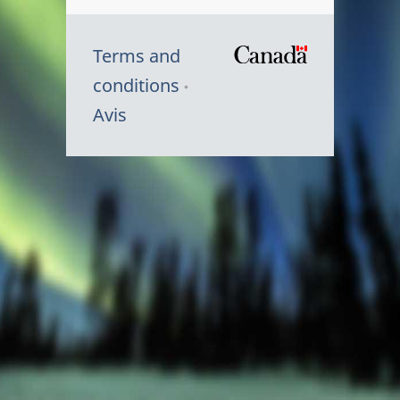
Terms and
/
conditions
Symbole
Avis
du
gouvernem
du
Canada