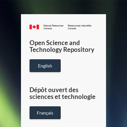
Canada.ca
/
Gouverneme
Open Science and
du
Technology Repository
Canada
English
Dépôt ouvert des
sciences et technologie
Français