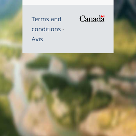
Terms and
/
conditions
Symbole
Avis
du
gouvernem
du
Canada