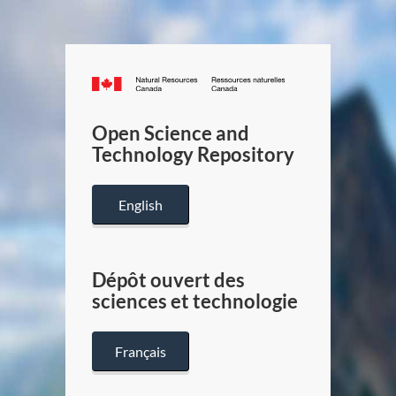
Canada.ca
/
Gouverneme
Open Science and
du
Technology Repository
Canada
English
Dépôt ouvert des
sciences et technologie
Français