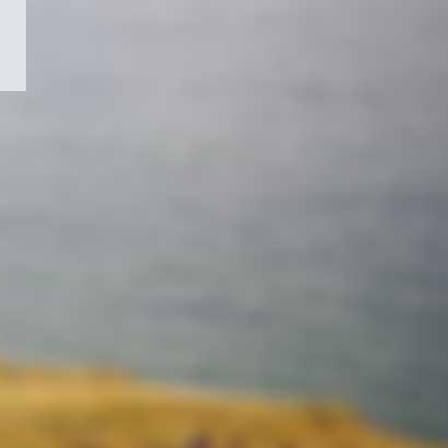
/
Symbole
du
gouvernement
du
Canada