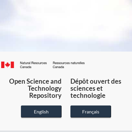
Canada.ca
/
Gouvernement
Open Science and
Dépôt ouvert des
du
Technology
sciences et
Canada
Repository
technologie
English
Français