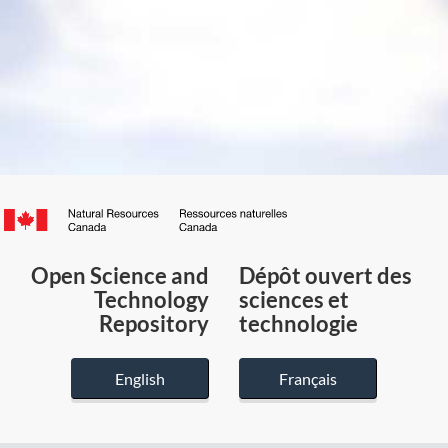
Canada.ca
/
Gouvernement
Open Science and
Dépôt ouvert des
du
Technology
sciences et
Canada
Repository
technologie
English
Français