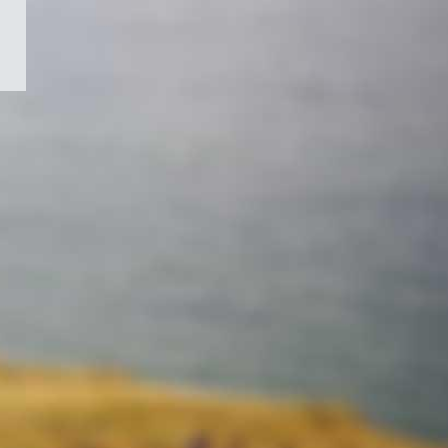
/
Symbole
du
gouvernement
du
Canada