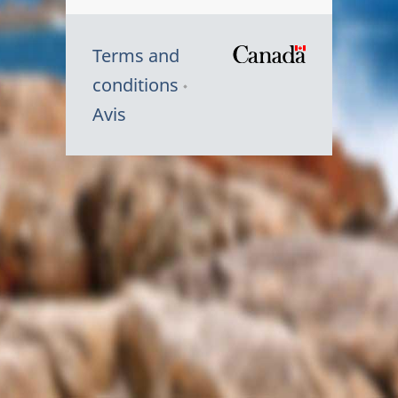
Terms and
/
conditions
Symbole
Avis
du
gouvernem
du
Canada