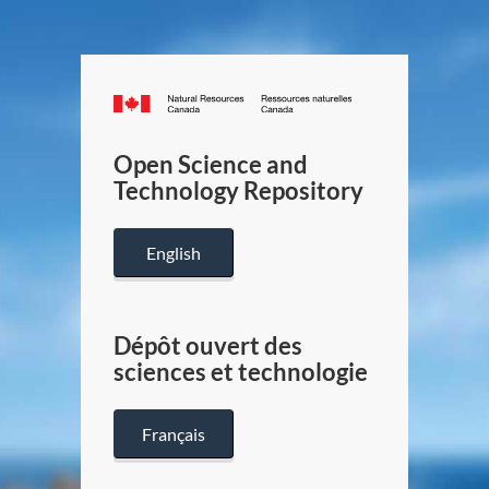
Canada.ca
/
Gouverneme
Open Science and
du
Technology Repository
Canada
English
Dépôt ouvert des
sciences et technologie
Français