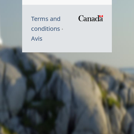
Terms and
/
conditions
Symbole
Avis
du
gouvernem
du
Canada