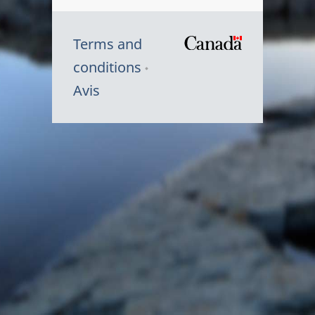
Terms and
/
conditions
Symbole
Avis
du
gouvernem
du
Canada