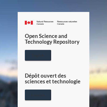
Canada.ca
/
Gouverneme
Open Science and
du
Technology Repository
Canada
English
Dépôt ouvert des
sciences et technologie
Français