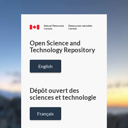
Canada.ca
/
Gouverneme
Open Science and
du
Technology Repository
Canada
English
Dépôt ouvert des
sciences et technologie
Français