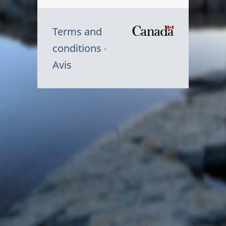
Terms and
/
conditions
Symbole
Avis
du
gouvernem
du
Canada