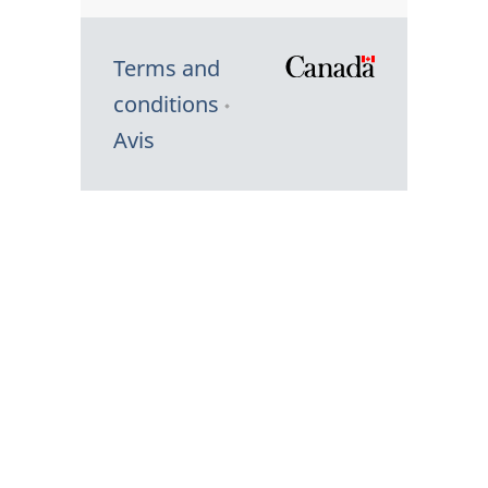
Terms and
/
conditions
Symbole
Avis
du
gouvernem
du
Canada