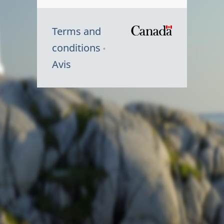
Terms and
/
conditions
Symbole
Avis
du
gouvernem
du
Canada