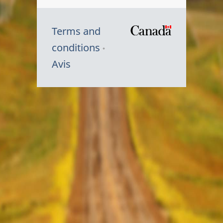
Terms and
/
conditions
Symbole
Avis
du
gouvernem
du
Canada