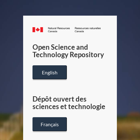
Canada.ca
/
Gouverneme
Open Science and
du
Technology Repository
Canada
English
Dépôt ouvert des
sciences et technologie
Français