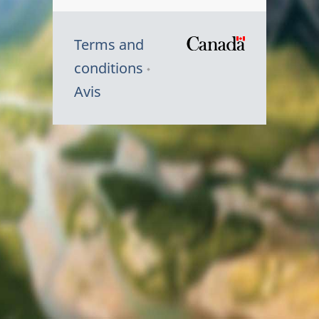
Terms and
/
conditions
Symbole
Avis
du
gouvernem
du
Canada