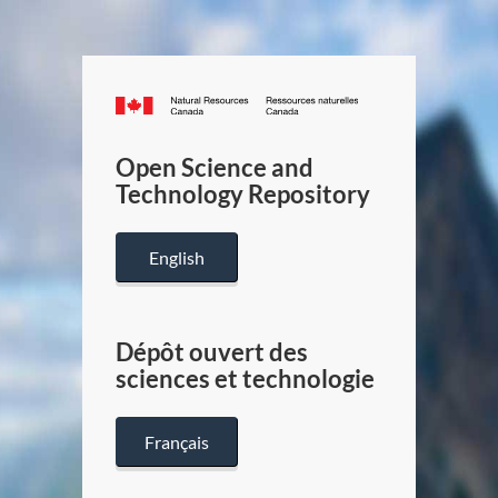
Canada.ca
/
Gouverneme
Open Science and
du
Technology Repository
Canada
English
Dépôt ouvert des
sciences et technologie
Français