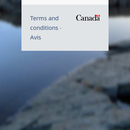
Terms and
/
conditions
Symbole
Avis
du
gouvernem
du
Canada