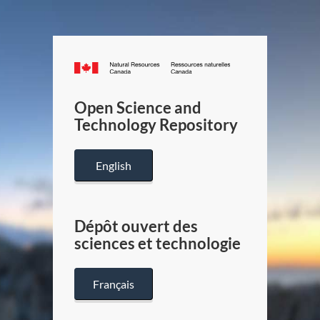
Canada.ca
/
Gouverneme
Open Science and
du
Technology Repository
Canada
English
Dépôt ouvert des
sciences et technologie
Français